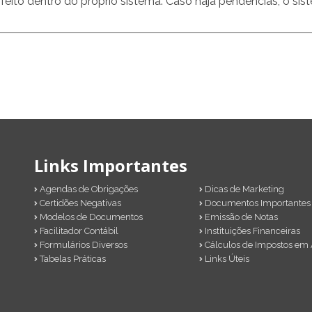
ito dentro do próprio sistema. Caso haja pendências, o sis
Links Importantes
Agendas de Obrigações
Dicas de Marketing
Certidões Negativas
Documentos Importantes
Modelos de Documentos
Emissão de Notas
Facilitador Contábil
Instituições Financeiras
Formulários Diversos
Cálculos de Impostos em 
Tabelas Práticas
Links Úteis