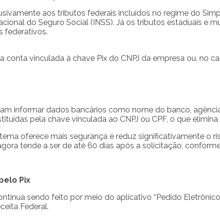
usivamente aos tributos federais incluídos no regime do Sim
acional do Seguro Social (INSS). Já os tributos estaduais e 
s federativos.
 na conta vinculada à chave Pix do CNPJ da empresa ou, no cas
vam informar dados bancários como nome do banco, agência
tituídas pela chave vinculada ao CNPJ ou CPF, o que elimina
tema oferece mais segurança e reduz significativamente o ris
 agora tende a ser de até 60 dias após a solicitação, confor
pelo Pix
ontinua sendo feito por meio do aplicativo “Pedido Eletrônico 
eita Federal.