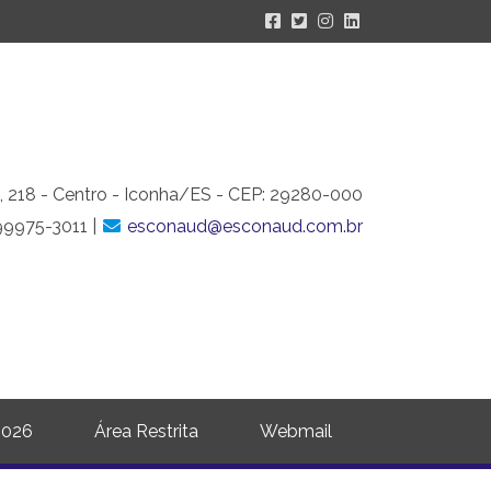
, 218 - Centro - Iconha/ES - CEP: 29280-000
99975-3011 |
esconaud@esconaud.com.br
2026
Área Restrita
Webmail